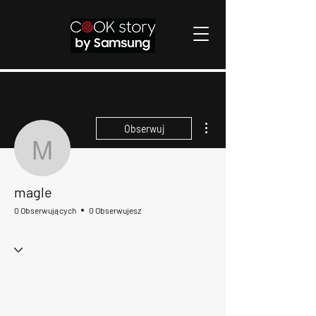
Więcej działań
Obserwuj
magle
magle
0 Obserwujących
0 Obserwujesz