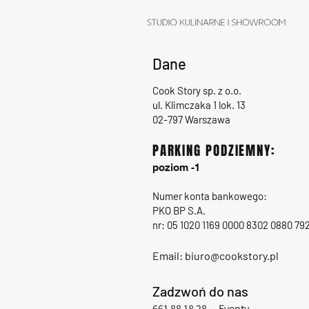
Dane
Cook Story sp. z o.o.
ul. Klimczaka 1 lok. 13
02-797 Warszawa
PARKING PODZIEMNY:
poziom -1
Numer konta bankowego:
PKO BP S.A.
nr: 05 1020 1169 0000 8302 0880 79
Email:
biuro@cookstory.pl
Zadzwoń do nas
661 88 18 28
– Eventy