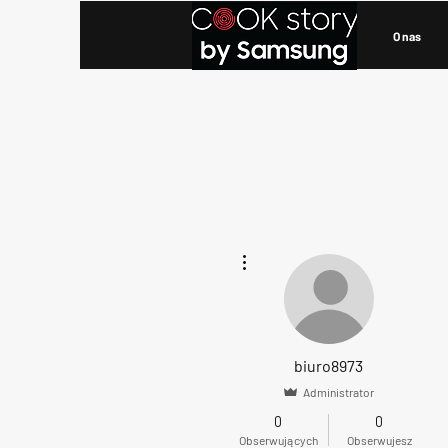
O nas
Więcej działań
biuro8973
Administrator
0
0
Obserwujących
Obserwujesz