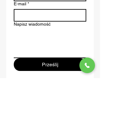
E-mail
*
Napisz wiadomość
Prześlij
Home
O nas
Warsztaty
Blog
Sprzęt AGD