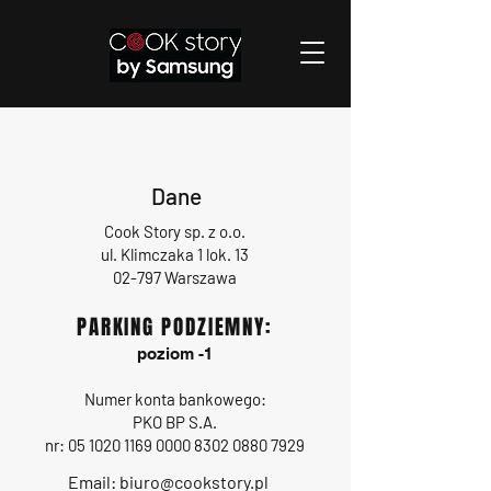
Dane
Cook Story sp. z o.o.
ul. Klimczaka 1 lok. 13
02-797 Warszawa
PARKING PODZIEMNY:
poziom -1
Numer konta bankowego:
PKO BP S.A.
nr:
05 1020 1169 0000
8302 0880 7929
Email:
biuro@cookstory.pl