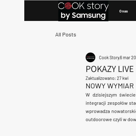
O nas
All Posts
Cook Story
6 mar 2
POKAZY LIV
Zaktualizowano:
27 kwi
NOWY WYMIAR 
W dzisiejszym świecie
integracji zespołów st
wprowadza nowatorskie
outdoorowe czyli w dow