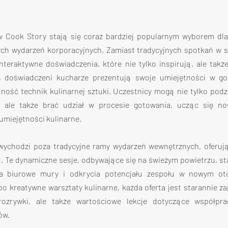
 Cook Story stają się coraz bardziej popularnym wyborem dla 
ch wydarzeń korporacyjnych. Zamiast tradycyjnych spotkań w sal
nteraktywne doświadczenia, które nie tylko inspirują, ale także 
 doświadczeni kucharze prezentują swoje umiejętności w go
ość technik kulinarnej sztuki. Uczestnicy mogą nie tylko podz
, ale także brać udział w procesie gotowania, ucząc się no
umiejętności kulinarne.
wychodzi poza tradycyjne ramy wydarzeń wewnętrznych, oferują
. Te dynamiczne sesje, odbywające się na świeżym powietrzu, s
za biurowe mury i odkrycia potencjału zespołu w nowym oto
 kreatywne warsztaty kulinarne, każda oferta jest starannie za
rozrywki, ale także wartościowe lekcje dotyczące współprac
w. 