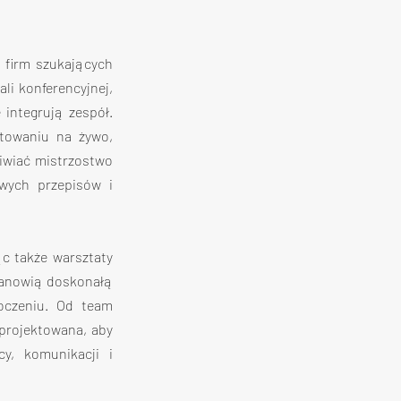
firm szukających 
i konferencyjnej, 
integrują zespół. 
towaniu na żywo, 
iwiać mistrzostwo 
wych przepisów i 
c także warsztaty 
tanowią doskonałą 
czeniu. Od team 
projektowana, aby 
y, komunikacji i 