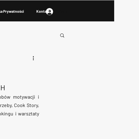
Zaloguj się
ka Prywatności
Kontakt
CH
obów motywacji i 
zeby, Cook Story, 
ingu i warsztaty 