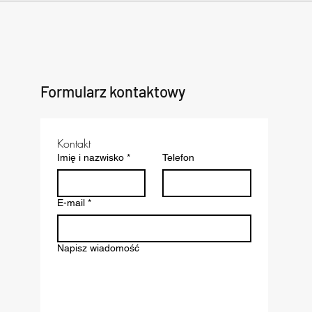
Founders Ride w Cook Story –
Rodzi
networking, sport i kulinarna
Cook 
podróż po świecie
Dnia 
Formularz kontaktowy
Kontakt
Imię i nazwisko
*
Telefon
E-mail
*
Napisz wiadomość