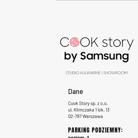
Eventy integracyjne dla firm w
Cook Story – kulinarne emocje
w formule à la MasterChef
Dane
Cook Story sp. z o.o.
ul. Klimczaka 1 lok. 13
02-797 Warszawa
PARKING PODZIEMNY:
poziom -1