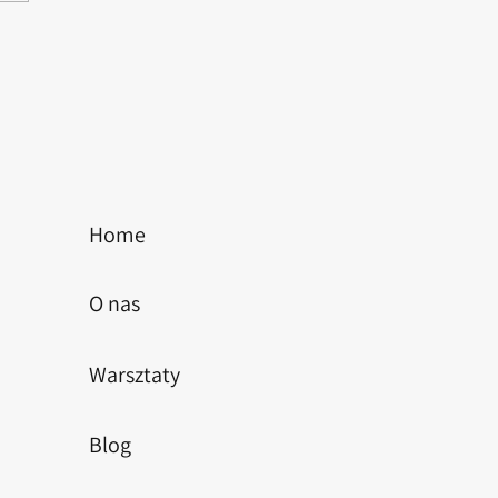
nne warsztaty kulinarne w
Story by Samsung z okazji
Dziecka
Home
O nas
Warsztaty
Blog