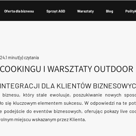
Oferta dla biznesu
Sprzęt AGD
Warsztaty
Blog
Polity
024
1 minut(y) czytania
E COOKINGU I WARSZTATY OUTDOOR
INTEGRACJI DLA KLIENTÓW BIZNESOWY
 biznesu, który stale ewoluuje, poszukiwanie nowych spos
ało się kluczowym elementem sukcesu. W odpowiedzi na te potr
 podejście do eventów biznesowych, oferując pokazy live cook
olnym miejscu wskazanym przez Klienta.