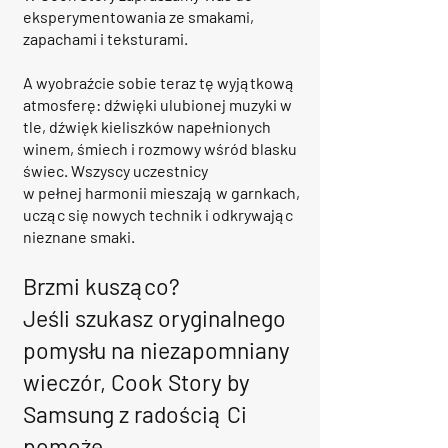
eksperymentowania ze smakami,
zapachami i teksturami.
A wyobraźcie sobie teraz tę wyjątkową
atmosferę: dźwięki ulubionej muzyki w
tle, dźwięk kieliszków napełnionych
winem, śmiech i rozmowy wśród blasku
świec. Wszyscy uczestnicy
w pełnej harmonii mieszają w garnkach,
ucząc się nowych technik i odkrywając
nieznane smaki.
Brzmi kusząco?
Jeśli szukasz oryginalnego
pomysłu na niezapomniany
wieczór, Cook Story by
Samsung z radością Ci
pomo
że.