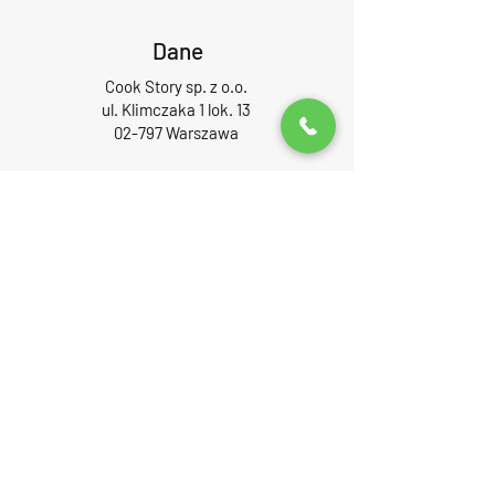
Dane
Cook Story sp. z o.o.
ul. Klimczaka 1 lok. 13
02-797 Warszawa
PARKING PODZIEMNY:
poziom -1
Numer konta bankowego:
PKO BP S.A.
nr:
05 1020 1169 0000
8302 0880 7929
Email:
biuro@cookstory.pl
Zadzwoń do nas
661 88 18 28
– Eventy
691 88 26 88
– Showroom