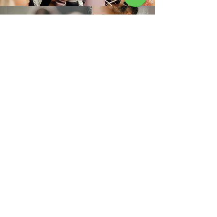
Dane
Cook Story sp. z o.o.
ul. Klimczaka 1 lok. 13
02-797 Warszawa
PARKING PODZIEMNY:
poziom -1
Numer konta bankowego:
PKO BP S.A.