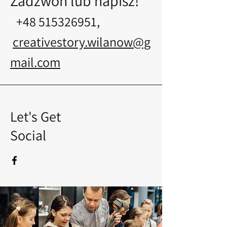
Zadzwoń lub napisz!
+48 515326951
,
creativestory.wilanow@g
mail.com
Let's Get
Social