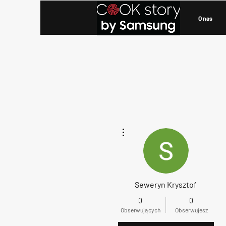
O nas
Więcej działań
Seweryn Krysztof
0
0
Obserwujących
Obserwujesz