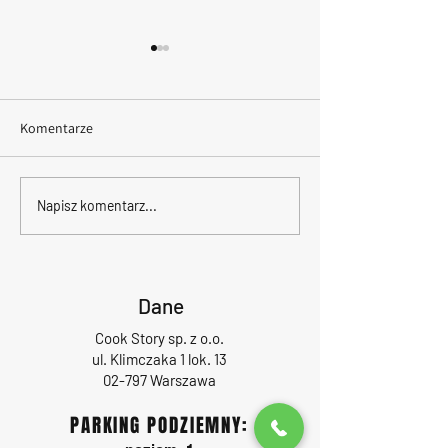
Komentarze
Founders Ride w Cook
Rodzinne warszta
Napisz komentarz...
Story – networking, sport i
kulinarne w Cook
kulinarna podróż po świecie
Samsung z okazji
Dziecka
Dane
Cook Story sp. z o.o.
ul. Klimczaka 1 lok. 13
02-797 Warszawa
PARKING PODZIEMNY: