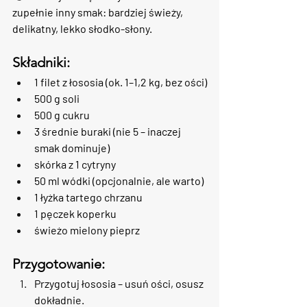
zupełnie inny smak: bardziej świeży, 
delikatny, lekko słodko-słony.
Składniki:
1 filet z łososia (ok. 1–1,2 kg, bez ości)
500 g soli
500 g cukru
3 średnie buraki (nie 5 – inaczej 
smak dominuje)
skórka z 1 cytryny
50 ml wódki (opcjonalnie, ale warto)
1 łyżka tartego chrzanu
1 pęczek koperku
świeżo mielony pieprz
Przygotowanie:
Przygotuj łososia
 – usuń ości, osusz 
dokładnie.