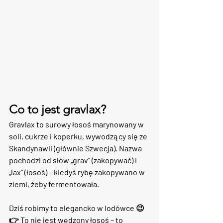
Co to jest gravlax?
Gravlax to 
surowy łosoś marynowany w 
soli, cukrze i koperku
, wywodzący się ze 
Skandynawii (głównie Szwecja). Nazwa 
pochodzi od słów „grav” (zakopywać) i 
„lax” (łosoś) – kiedyś rybę zakopywano w 
ziemi, żeby fermentowała.
Dziś robimy to elegancko w lodówce 😉
👉 To nie jest wędzony łosoś – to 