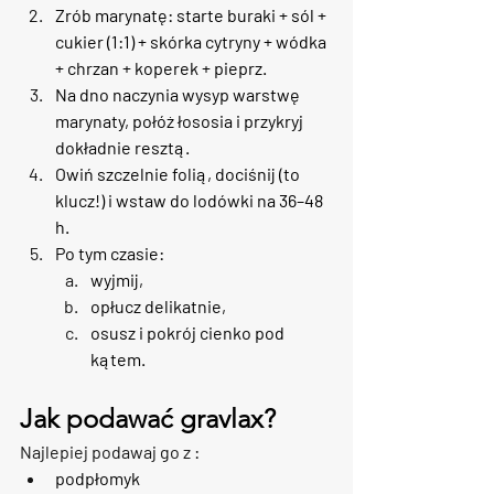
Zrób marynatę
: starte buraki + sól + 
cukier (1:1) + skórka cytryny + wódka 
+ chrzan + koperek + pieprz.
Na dno naczynia wysyp warstwę 
marynaty, połóż łososia i przykryj 
dokładnie resztą.
Owiń szczelnie folią, 
dociśnij (to 
klucz!)
 i wstaw do lodówki na 
36–48 
h
.
Po tym czasie:
wyjmij,
opłucz delikatnie,
osusz i pokrój cienko pod 
kątem.
Jak podawać gravlax?
Najlepiej podawaj go z : 
podpłomyk