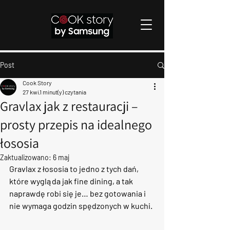
Post
Cook Story
27 kwi
1 minut(y) czytania
Gravlax jak z restauracji –
prosty przepis na idealnego
łososia
Zaktualizowano:
6 maj
Gravlax z łososia
 to jedno z tych dań, 
które wygląda jak fine dining, a tak 
naprawdę robi się je… bez gotowania i 
nie wymaga godzin spędzonych w kuchi. 