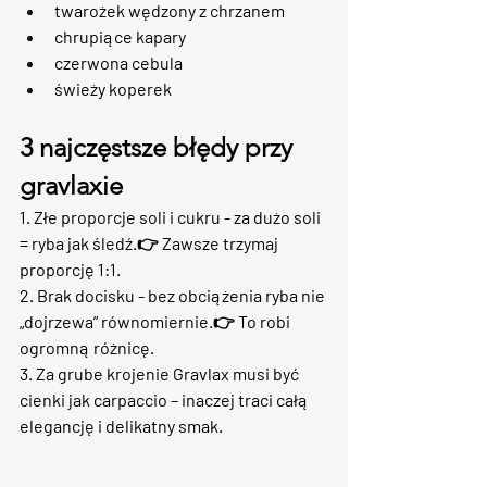
twarożek wędzony z chrzanem
chrupiące kapary
czerwona cebula
świeży koperek
3 najczęstsze błędy przy 
gravlaxie
1. Złe proporcje soli i cukru - 
za dużo soli 
= ryba jak śledź.👉 Zawsze trzymaj 
proporcję 
1:1
.
2. Brak docisku
 - bez obciążenia ryba nie 
„dojrzewa” równomiernie.👉 To robi 
ogromną różnicę.
3. Za grube krojenie 
Gravlax musi być 
cienki jak carpaccio
 – inaczej traci całą 
elegancję i delikatny smak. 